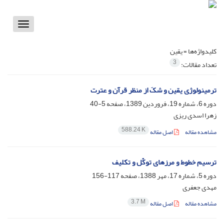
Toggle
vigation
کلیدواژه‌ها =
یقین
3
تعداد مقالات:
ترمینولوژی یقین و شکَ از منظر قرآن و عترت
دوره 6، شماره 19، فروردین 1389، صفحه
5-40
زهرا اسدی ریزی
588.24 K
مشاهده مقاله
اصل مقاله
ترسیم خطوط و مرزهای توکّل و تکلیف
دوره 5، شماره 17، مهر 1388، صفحه
117-156
مهدی جعفری
3.7 M
مشاهده مقاله
اصل مقاله