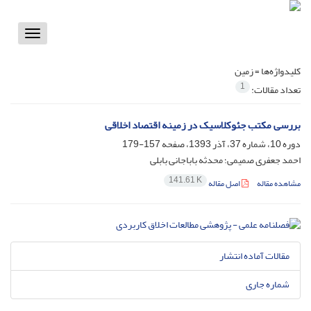
Toggle
vigation
کلیدواژه‌ها =
زمین
1
تعداد مقالات:
بررسی مکتب جئوکلاسیک در زمینه اقتصاد اخلاقی
دوره 10، شماره 37، آذر 1393، صفحه
157-179
احمد جعفری صمیمی؛ محدثه باباجانی بابلی
141.61 K
مشاهده مقاله
اصل مقاله
مقالات آماده انتشار
شماره جاری