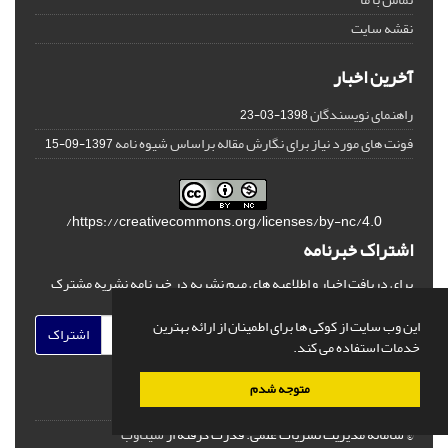
نقشه سایت
آخرین اخبار
راهنمای نویسندگان
1398-03-23
فونت های مورد نیاز برای نگارش مقاله براساس شیوه نامه
1397-09-15
https://creativecommons.org/licenses/by-nc/4.0/
اشتراک خبرنامه
برای دریافت اخبار و اطلاعیه های مهم نشریه در خبرنامه نشریه مشترک
شوید.
این وب سایت از کوکی ها برای اطمینان از ارائه بهترین
اشتراک
خدمات استفاده می کند.
متوجه شدم
© سامانه مدیریت نشریات علمی.
قدرت گرفته از
سیناوب