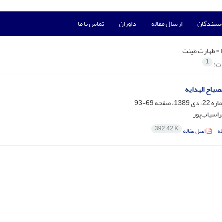
ویسندگان
ارسال مقاله
داوران
تماس با ما
 =
طهارت طینت
1
ات:
صباح الهدایه
69-93
فراسیاب‌پور
392.42 K
ه
اصل مقاله