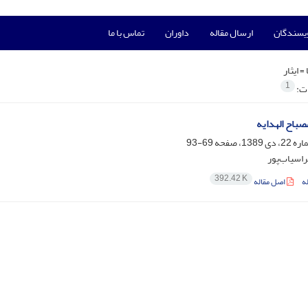
ویسندگان
ارسال مقاله
داوران
تماس با ما
 =
ایثار
1
ات:
صباح الهدایه
69-93
فراسیاب‌پور
392.42 K
ه
اصل مقاله