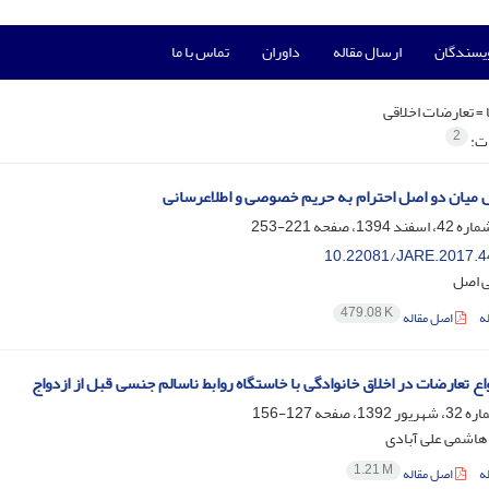
ویسندگان
ارسال مقاله
داوران
تماس با ما
 =
تعارضات اخلاقی
2
ات:
میان دو اصل احترام به حریم خصوصی و اطلاعرسانی
221-253
10.22081/JARE.2017.4
ی اصل
479.08 K
ه
اصل مقاله
ع تعارضات در اخلاق خانوادگی با خاستگاه روابط ناسالم جنسی قبل از ازدواج
127-156
هاشمی علی آبادی
1.21 M
ه
اصل مقاله