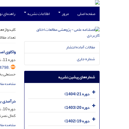
صفحه اصلی
مرور
اطلاعات نشریه
راهنمای ن
کلیدواژه‌ها
تعداد مقال
مقالات آماده انتشار
واکاوی اص
شماره جاری
دوره 11، شماره 41، آذر 1394، صفحه
4798.
حسنعلی بخت
شماره‌های پیشین نشریه
مشاهده مقال
دوره 21 (1404)
درآمدی بر
دوره 20 (1403)
دوره 10، شماره 35، خرداد 1393، صفحه
کمال نصرت
دوره 19 (1402)
مشاهده مقال