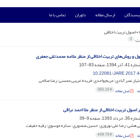
ویسندگان
ارسال مقاله
داوران
تماس با ما
 =
اصول تربیت اخلاقی
3
ات:
ول و روش‌های تربیت اخلاقی از منظر علامه محمدتقی جعفری
83-107
10.22081/JARE.2017.4
یار نصر آبادی؛ مریم واحدی؛ فریده غریبی ممسنی؛ رضا صالحی
360.16 K
ه
اصل مقاله
 اصول تربیت اخلاقی از منظر ملا احمد نراقی
9-39
ی هشی؛ رضا علی نوروزی؛ حسین منصوری؛ ستاره موسوی؛ رقیه حقیقت
449.79 K
ه
اصل مقاله