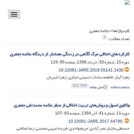
Toggle
vigation
کلیدواژه‌ها =
علامه جعفری
3
تعداد مقالات:
کارکردهای اخلاقی مرگ آگاهی در زندگی معنادار، از دیدگاه علامه جعفری
دوره 15، شماره 33، خرداد 1398، صفحه
95-119
10.22081/JARE.2019.55141.1430
زهرا آبیار؛ فاطمه سادات حسینی حجازی؛ زهرا شیریان
522.78 K
مشاهده مقاله
اصل مقاله
واکاوی اصول و روش‌های تربیت اخلاقی از منظر علامه محمدتقی جعفری
دوره 11، شماره 41، آذر 1394، صفحه
83-107
10.22081/JARE.2017.44798.
حسنعلی بختیار نصر آبادی؛ مریم واحدی؛ فریده غریبی ممسنی؛ رضا صالحی