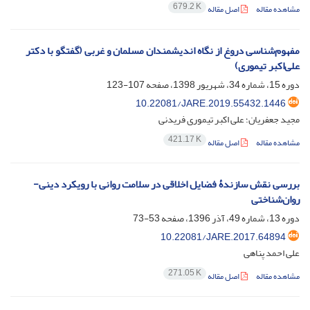
679.2 K
مشاهده مقاله
اصل مقاله
مفهوم‌شناسی دروغ از نگاه اندیشمندان مسلمان و غربی (گفتگو با دکتر
علی‌اکبر تیموری)
دوره 15، شماره 34، شهریور 1398، صفحه
107-123
10.22081/JARE.2019.55432.1446
مجید جعفریان؛ علی اکبر تیموری فریدنی
421.17 K
مشاهده مقاله
اصل مقاله
بررسی نقش سازندۀ فضایل اخلاقی در سلامت روانی با رویکرد دینی-
روان‌شناختی
دوره 13، شماره 49، آذر 1396، صفحه
53-73
10.22081/JARE.2017.64894
علی احمد پناهی
271.05 K
مشاهده مقاله
اصل مقاله