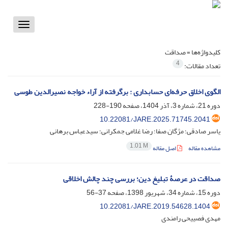
Toggle
vigation
کلیدواژه‌ها =
صداقت
4
تعداد مقالات:
الگوی اخلاق حرفه‌ای حسابداری : برگرفته از آراء خواجه نصیرالدین طوسی
دوره 21، شماره 3، آذر 1404، صفحه
190-228
10.22081/JARE.2025.71745.2041
یاسر صادقی؛ مژگان صفا؛ رضا غلامی جمکرانی؛ سیدعباس برهانی
1.01 M
مشاهده مقاله
اصل مقاله
صداقت در عرصۀ تبلیغ دین؛ بررسی چند چالش اخلاقی
دوره 15، شماره 34، شهریور 1398، صفحه
37-56
10.22081/JARE.2019.54628.1404
مهدی فصییحی رامندی