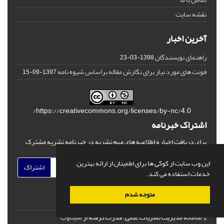
نقشه سایت
آخرین اخبار
راهنمای نویسندگان
1398-03-23
فونت های مورد نیاز برای نگارش مقاله براساس شیوه نامه
1397-09-15
https://creativecommons.org/licenses/by-nc/4.0/
اشتراک خبرنامه
برای دریافت اخبار و اطلاعیه های مهم نشریه در خبرنامه نشریه مشترک
شوید.
این وب سایت از کوکی ها برای اطمینان از ارائه بهترین
اشتراک
خدمات استفاده می کند.
متوجه شدم
© سامانه مدیریت نشریات علمی.
قدرت گرفته از
سیناوب