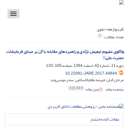
Toggle
vigation
کلیدواژه‌ها =
تقوی
1
تعداد مقالات:
واکاوی مفهوم تبعیض نژادی و راهبردهای مقابله با آن بر مبنای فرمایشات
حضرت علی
دوره 11، شماره 42، اسفند 1394، صفحه
105-133
10.22081/JARE.2017.44844.
مرجان کیان؛ فهیمه نظام الاسلامی؛ سحر موسی وند
415.94 K
مشاهده مقاله
اصل مقاله
مقالات آماده انتشار