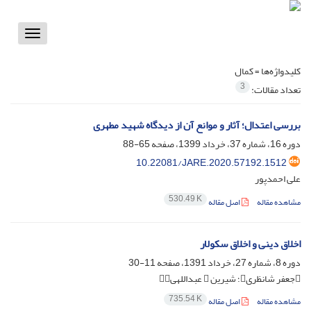
Toggle
vigation
کلیدواژه‌ها =
کمال
3
تعداد مقالات:
بررسی اعتدال؛ آثار و موانع آن از دیدگاه شهید مطهری
دوره 16، شماره 37، خرداد 1399، صفحه
65-88
10.22081/JARE.2020.57192.1512
علی احمدپور
530.49 K
مشاهده مقاله
اصل مقاله
اخلاق دینی و اخلاق سکولار
دوره 8، شماره 27، خرداد 1391، صفحه
11-30
جعفر شانظری؛ شیرین  عبداللهی
735.54 K
مشاهده مقاله
اصل مقاله