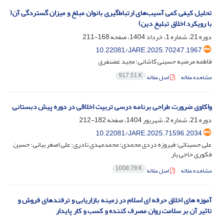
تحلیل کیفی کمی آسیب‌های ارتباط‌گیری بانوان مبلغ و میزان گستردگی آن(
با رویکرد اخلاق تبلیغ دین)
دوره 21، شماره 1، خرداد 1404، صفحه
168-211
10.22081/JARE.2025.70247.1967
فاطمه مرضیه حسینی کاشانی؛ مجید غضنفری
917.51 K
مشاهده مقاله
اصل مقاله
واکاوی ضرورت طراحی برنامه درسی تربیت اخلاقی در دوره پیش دبستانی
دوره 21، شماره 2، شهریور 1404، صفحه
182-212
10.22081/JARE.2025.71596.2034
علی حسینائی؛ فیروزه دردی محمدی؛ محمدمهدی نادری؛ علی اصغر بیانی؛ حسین
فکوری حاجی یار
1008.78 K
مشاهده مقاله
اصل مقاله
آموزه های اخلاق حرفه ای اسلام در زمینه بازاریابی و ترفندهای فروش و
تاثیر آن بر سلامت روان مصرف کننده و کسب و کار پایدار