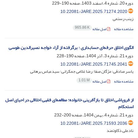
دوره 20، شماره 4، اسفند 1403، صفحه
190-229
10.22081/JARE.2025.71274.2020
زینب رستمی
965.86 K
مشاهده مقاله
اصل مقاله
الگوی اخلاق حرفه‌ای حسابداری : برگرفته از آراء خواجه نصیرالدین طوسی
دوره 21، شماره 3، آذر 1404، صفحه
190-228
10.22081/JARE.2025.71745.2041
یاسر صادقی؛ مژگان صفا؛ رضا غلامی جمکرانی؛ سیدعباس برهانی
1.01 M
مشاهده مقاله
اصل مقاله
از فروپاشی اخلاق تا بازآفرینی خانواده؛ مطالعه‌ای فقهی اخلاقی در احیای اصل
استحکام
دوره 21، شماره 4، بهمن 1404، صفحه
200-232
10.22081/JARE.2025.71593.2036
نادعلی ذکاوتمند