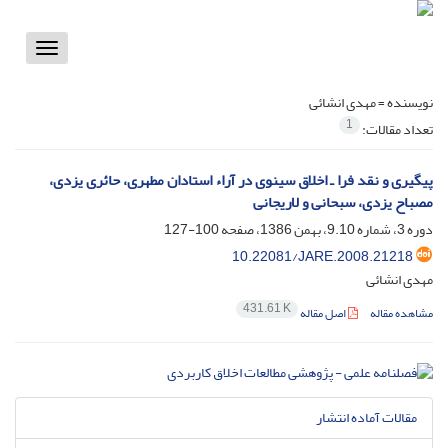
Toggle
vigation
نویسنده =
مهدی انشائی
1
تعداد مقالات:
پیگیری و نقد فرا ـ اخلاق سینوی در آراء استادان مطهری، حائری یزدی،
مصباح یزدی، سبحانی و لاریجانی
دوره 3، شماره 9.10، بهمن 1386، صفحه
100-127
10.22081/JARE.2008.21218
مهدی انشائی
431.61 K
مشاهده مقاله
اصل مقاله
مقالات آماده انتشار