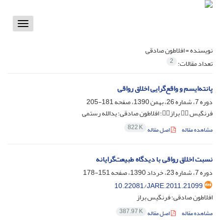
Toggle
vigation
نویسنده =
افلاطون صادقی
2
تعداد مقالات:
پانته‌ایسم و واقع‌گرایی اخلاق رواقی
دوره 7، شماره 26، بهمن 1390، صفحه
181-205
فرنگیس  براز؛ افلاطون صادقی؛ یدالله رستمی
822 K
مشاهده مقاله
اصل مقاله
نسبت اخلاق رواقی با دیدگاه طبیعت‌گرایانه
دوره 7، شماره 23، خرداد 1390، صفحه
151-178
10.22081/JARE.2011.21099
افلاطون صادقی؛ فرنگیس براز
387.97 K
مشاهده مقاله
اصل مقاله