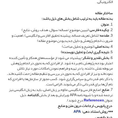
الکترونیکی.
ساختار مقاله
بدنه مقاله باید به ترتیب شامل بخش های ذیل باشد:
1.
عنوان
2.
چکیده فارسی
(تبیین موضوع/مساله/سوال، هدف، روش، نتایج)
3.
مقدمه
(شامل تعریف مساله، پیشینه تحقیق (فارسی و انگلیسی)، اهمیت و
ضرورت انجام پژوهش و دلیل جدیدبودن موضوع مقاله)
4.
بدنه اصلی
(توضیح و تحلیل مباحث)
5.
نتیجه گیری (بحث و تحلیل نویسنده)
6.
بخش تقدیر و تشکر:
پیشنهاد می شود از مؤسسه‌های همکار و تأمین کننده
اعتبار بودجه پژوهش نام برده شود. از افرادی که به نحوی در انجام پژوهش
مربوطه نقش داشته‌، یا در تهیه و فراهم نمودن امکانات مورد نیاز تلاش
نموده‌اند و نیز از افرادی که به نحوی در بررسی و تنظیم مقاله زحمت کشیده‌اند،
با ذکر نام، قدردانی و سپاس‌گزاری شود. کسب مجوز از سازمان‌ها یا افرادی که
نام آن‌ها برای قدردانی ذکر می‌شوند، الزامی است.
7.
منابع
(منابع فارسی و انگلیسی علاوه بر زبان اصلی، باید به زبان انگلیسی نیز
ترجمه شده و با شیوه نامه APA ویرایش و بعد از بخش
کتابنامه
، ذیل
عنوان
References
درج شوند).
درج پانویس، ارجاعات درون متن و منابع
*** روش استناد دهی:
APA
درج پانویس