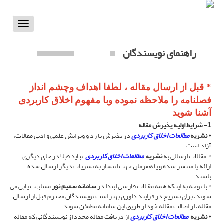
Toggle
vigation
راهنمای نویسندگان
* قبل از ارسال مقاله ، لطفا اهداف وچشم انداز
فصلنامه را ملاحظه نموده وبا مفهوم اخلاق کاربردی
آشنا شوید
1- شرایط اولیه پذیرش مقاله
*
نشریه
مطال
عات اخلاق کاربردی
در پذیرش یا رد و ویرایش علمی و ادبی مقالات،
آزاد است.
* مقالات ارسالی به
نشریه
مطال
عات اخلاق کاربردی
نباید قبلا در جای دیگری
ارائه یا منتشر شده و یا همزمان جهت انتشار به نشریات دیگر ارسال شده
باشند.
* با توجه به اینکه همه مقالات فارسی ابتدا در
سامانه سمیم نور
مشابهت یابی می
شوند، برای تسریع در فرایند داوری بهتر است نویسندگان محترم قبل از ارسال
مقاله، از اصالت مقاله خود از طریق این سامانه مطمئن شوند.
*
نشریه
مطال
عات اخلاق کاربردی
از دریافت مقاله مجدد از نویسندگانی که مقاله