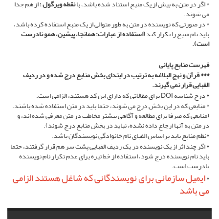
* اگر در متن به بیش از یک منبع استناد شده باشد، با
نقطه ویرگول ؛
از هم جدا
می شوند.
* در صورتی که نویسنده در متن به طور متوالی از یک منبع استفاده کرده باشد،
باید نام منبع را تکرار کند
(استفاده از عبارات: همانجا، پیشین، همو نادرست
است).
فهرست منابع پایانی
*** قرآن و نهج البلاغه به ترتیب در ابتدای بخش منابع درج شده و در ردیف
الفبایی قرار نمی گیرند.
* درج شناسه DOI برای مقالاتی که دارای این کد هستند، الزامی است.
* منابعی که در این بخش درج می شوند، حتما باید در متن استفاده شده باشند.
(منابعی که صرفا برای مطالعه و آگاهی بیشتر مخاطب در متن معرفی شده اند، و
در متن به آنها ارجاع داده نشده، نباید در بخش منابع درج شوند).
*نظم منابع باید براساس الفبای نام خانوادگی نویسندگان باشد.
* اگر چند اثر از یک نویسنده در یک ردیف الفبایی پشت سر هم قرار گرفتند، حتما
باید نام نویسنده درج شود، استفاده از خط تیره برای عدم تکرار نام نویسنده
نادرست است.
ایمیل سازمانی برای نویسندگانی که شاغل هستند الزامی
*
می باشد