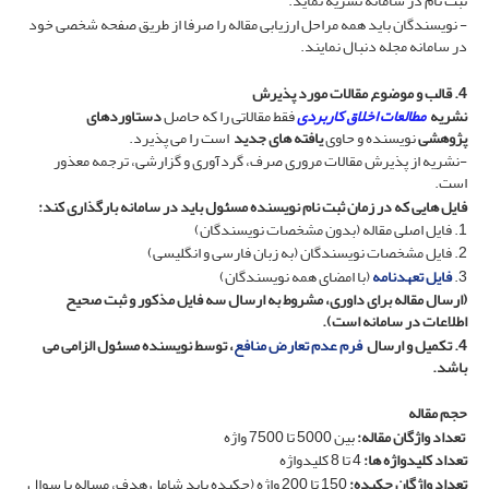
ثبت نام در سامانه نشریه نماید.
- نویسندگان باید همه مراحل ارزیابی مقاله را صرفا از طریق صفحه شخصی خود
در سامانه مجله دنبال نمایند.
4. قالب و موضوع مقالات مورد پذیرش
نشریه
مطال
عات اخلاق کاربردی
فقط مقالاتی را که حاصل
دستاوردهای
پژوهشی
نویسنده و حاوی
یافته های جدید
است را می پذیرد.
-نشریه از پذیرش مقالات مروری صرف، گردآوری و گزارشی، ترجمه معذور
است.
فایل هایی که در زمان ثبت نام نویسنده مسئول باید در سامانه بارگذاری کند:
1. فایل اصلی مقاله (بدون مشخصات نویسندگان)
2. فایل مشخصات نویسندگان (به زبان فارسی و انگلیسی)
3.
فایل تعهدنامه
(با امضای همه نویسندگان)
(ارسال مقاله برای داوری، مشروط به ارسال سه فایل مذکور و ثبت صحیح
اطلاعات در سامانه است).
4. تکمیل و ارسال
فرم عدم تعارض منافع
، توسط نویسنده مسئول الزامی می
باشد.
حجم مقاله
تعداد واژگان مقاله:
بین 5000 تا 7500 واژه
تعداد کلیدواژه ها:
4 تا 8 کلیدواژه
تعداد واژگان چکیده:
150 تا 200 واژه (چکیده باید شامل هدف، مساله یا سوال