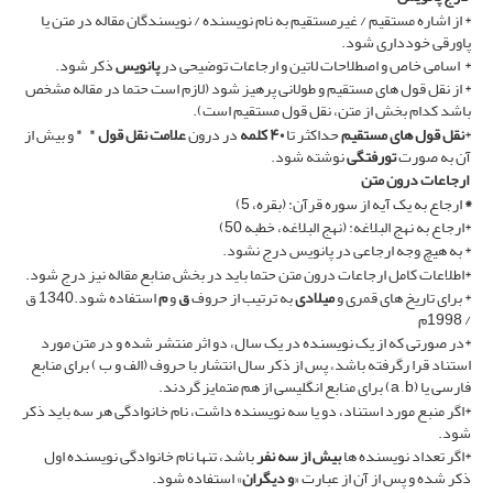
* از اشاره مستقیم / غیرمستقیم به نام نویسنده / نویسندگان مقاله در متن یا
پاورقی خودداری شود.
* اسامی خاص و اصطلاحات لاتین و ارجاعات توضیحی در
پانویس
ذکر شود.
* از نقل قول های مستقیم و طولانی پرهیز شود (لازم است حتما در مقاله مشخص
باشد کدام بخش از متن، نقل قول مستقیم است).
*
نقل قول های مستقیم
حداکثر تا
۴۰ کلمه
در درون
علامت نقل قول " "
و بیش از
آن به صورت
تورفتگی
نوشته شود.
ارجاعات درون متن
*
ارجاع به یک آیه از سوره قرآن: (بقره، 5)
*ارجاع به نهج البلاغه: (نهج البلاغه، خطبه 50)
* به هیچ وجه ارجاعی در پانویس درج نشود.
*اطلاعات کامل ارجاعات درون متن حتما باید در بخش منابع مقاله نیز درج شود.
* برای تاریخ های قمری و
میلادی
به ترتیب از حروف
ق
و
م
استفاده شود.1340 ق
/ 1998م
*در صورتی که از یک نویسنده در یک سال، دو اثر منتشر شده و در متن مورد
استناد قرا رگرفته باشد، پس از ذکر سال انتشار با حروف (الف و ب ) برای منابع
فارسی یا (a , b) برای منابع انگلیسی از هم متمایز گردند.
*اگر منبع مورد استناد، دو یا سه نویسنده داشت، نام خانوادگی هر سه باید ذکر
شود.
*اگر تعداد نویسنده ها
بیش از سه نفر
باشد، تنها نام خانوادگی نویسنده اول
ذکر شده و پس از آن از عبارت «
و دیگران
» استفاده شود.