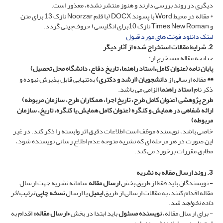
دیگری در روند بررسی دارند و هنوز منتشر نشده، معذور است.
* مقاله در محیط Word با پسوند DOCX (با قلم Noorzar نازک 13 برای متن
و Times New Roman نازک 10برای انگلیسی) حروف‌چینی گردد.
لینک دانلود فونت های مورد قبول
2. شرایط مقالات استخراج شده از آثار دیگر
چنانچه مقاله مستخرج از:
پایان نامه (عنوان کامل،استاد راهنما، تاریخ دفاع، دانشگاه محل تحصیل)
**
مقاله ارسالی از
دانشجویان (ارشد و دکتری)
به‌تنهایی قابل پذیرش نبوده و
ذکر نام
استاد راهنما
الزامی می باشد.
طرح پژوهشی (عنوان کامل طرح، تاریخ اجرا، همکاران طرح، سازمان مربوطه)
ارائه شفاهی در همایش و کنگره (عنوان کامل همایش یا کنگره، تاریخ، سازمان
مربوطه)
خاصی باشد، نویسنده موظف است اطلاعات دقیق اثر وابسته را ذکر کند. در غیر
این صورت در هر مرحله ای که نشریه متوجه عدم اطلاع رسانی نویسنده شود،
مطابق مقررات برخورد می کند.
3. روند ارسال مقاله به نشریه
- نویسندگان باید فقط از طریق بخش
ارسال مقاله
سامانه نشریه جهت ارسال
مقاله اقدام کنند، به مقالات ارسالی از طریق
ایمیل
یا ارسال
نسخه چاپی
ترتیب اثر
داده نخواهد شد
.
- برای ارسال مقاله،
نویسنده مسئول
باید ابتدا در بخش
«ارسال مقاله»
اقدام به