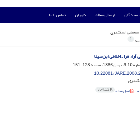
ویسندگان
ارسال مقاله
داوران
تماس با ما
مصطفی اسکندری
1
ات:
 آراء فرا ـ اخلاقی ابن‌سینا
128-151
10.22081/JARE.2008.
کندری
354.12 K
ه
اصل مقاله