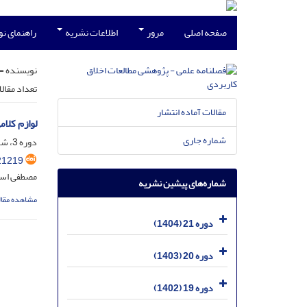
صفحه اصلی
مرور
اطلاعات نشریه
راهنمای ن
نویسنده =
تعداد مقال
مقالات آماده انتشار
لوازم کلامی
شماره جاری
دوره 3، شماره 9.10، بهمن 1386، صفحه
21219
مصطفی اس
شماره‌های پیشین نشریه
مشاهده مقال
دوره 21 (1404)
دوره 20 (1403)
دوره 19 (1402)