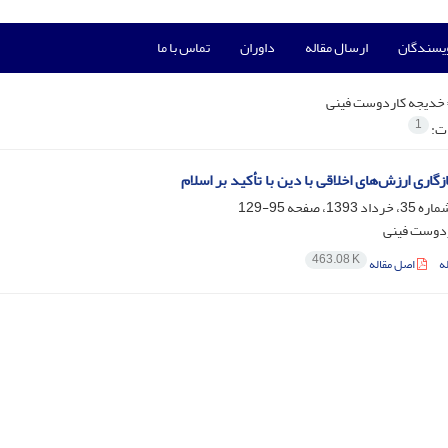
ویسندگان
ارسال مقاله
داوران
تماس با ما
خدیجه کاردوست فینی
1
ات:
گاری ارزش‌های اخلاقی با دین با تأکید بر اسلام
95-129
دوست فینی
463.08 K
ه
اصل مقاله