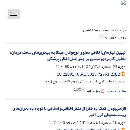
Toggle
vigation
نویسنده =
سید احمد فاضلی
2
تعداد مقالات:
تبیین نیازهای اخلاقی معنوی نوجوانان مبتلا به بیماری‌های سخت درمان:
تحلیل کاربردی مبتنی بر چهار اصل اخلاق پزشکی
دوره 21، شماره 3، آذر 1404، صفحه
90-119
10.22081/JARE.2025.72751.2082
سعیده حمله داری؛ احمد فاضلی؛ روح الله موسوی زاده
1.02 M
مشاهده مقاله
اصل مقاله
الزامی‌بودن کمک به فقرا از منظر اخلاقی و اسلامی با توجه به بحران‌های
زیست‌محیطی قرن اخیر
دوره 18، شماره 1، اسفند 1401، صفحه
103-132