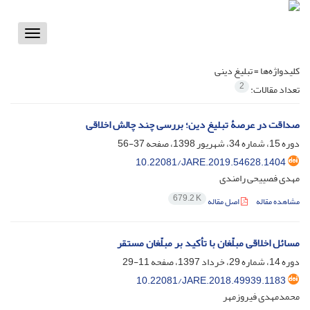
Toggle
vigation
کلیدواژه‌ها =
تبلیغ دینی
2
تعداد مقالات:
صداقت در عرصۀ تبلیغ دین؛ بررسی چند چالش اخلاقی
دوره 15، شماره 34، شهریور 1398، صفحه
37-56
10.22081/JARE.2019.54628.1404
مهدی فصییحی رامندی
679.2 K
مشاهده مقاله
اصل مقاله
مسائل اخلاقی مبلّغان با تأکید بر مبلّغان مستقر
دوره 14، شماره 29، خرداد 1397، صفحه
11-29
10.22081/JARE.2018.49939.1183
محمدمهدی فیروزمهر