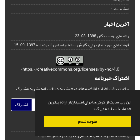
نقشه سایت
آخرین اخبار
راهنمای نویسندگان
1398-03-23
فونت های مورد نیاز برای نگارش مقاله براساس شیوه نامه
1397-09-15
https://creativecommons.org/licenses/by-nc/4.0/
اشتراک خبرنامه
برای دریافت اخبار و اطلاعیه های مهم نشریه در خبرنامه نشریه مشترک
شوید.
این وب سایت از کوکی ها برای اطمینان از ارائه بهترین
اشتراک
خدمات استفاده می کند.
متوجه شدم
© سامانه مدیریت نشریات علمی.
قدرت گرفته از
سیناوب