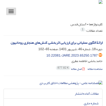
Toggle
vigation
کلیدواژه‌ها =
آستان قدس
1
تعداد مقالات:
ارائۀ الگوی عملیاتی برای ارزیابی اثربخشی کنش‌های هنجاری روحانیون
دوره 18، شماره 46، شهریور 1401، صفحه
65-102
10.22081/JARE.2023.65250.1787
حامد بخشی؛ فاطمه عطری
877.82 K
مشاهده مقاله
اصل مقاله
مقالات آماده انتشار
شماره جاری