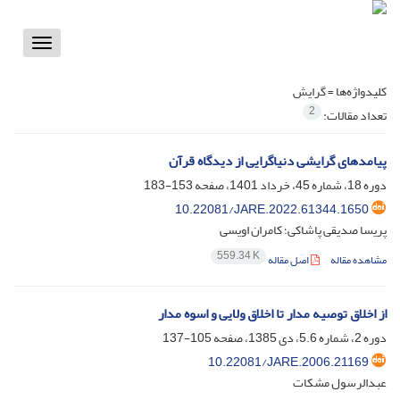
Toggle
vigation
کلیدواژه‌ها =
گرایش
2
تعداد مقالات:
پیامدهای گرایشی دنیاگرایی از دیدگاه قرآن
دوره 18، شماره 45، خرداد 1401، صفحه
153-183
10.22081/JARE.2022.61344.1650
پریسا صدیقی پاشاکی؛ کامران اویسی
559.34 K
مشاهده مقاله
اصل مقاله
از اخلاق توصیه‏ مدار تا اخلاق ولایی و اسوه‏ مدار
دوره 2، شماره 5.6، دی 1385، صفحه
105-137
10.22081/JARE.2006.21169
عبدالرسول مشکات