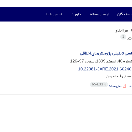
ویسندگان
ارسال مقاله
داوران
تماس با ما
 =
فرااخلاق
1
ات:
سی تحلیلی پژوهش‌های اخلاقی
97-126
10.22081/JARE.2021.60240
حسینی قلعه بهمن
654.33 K
ه
اصل مقاله