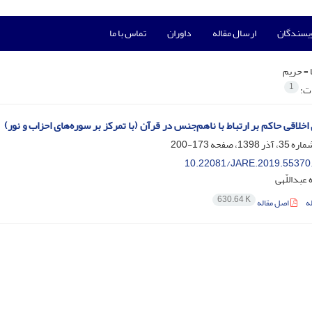
ویسندگان
ارسال مقاله
داوران
تماس با ما
 =
حریم
1
ات:
خلاقی حاکم بر ارتباط با ناهم‌‌جنس در قرآن (با تمرکز بر سوره‌‌های احزاب و نور)
173-200
10.22081/JARE.2019.55370
 عبداللّهی
630.64 K
ه
اصل مقاله