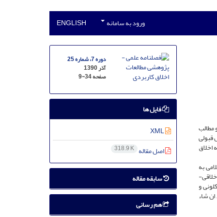
ورود به سامانه
ENGLISH
دوره 7، شماره 25
آذر 1390
صفحه
9-34
فایل ها
و مطالب
XML
 قبولی
 اخلاق
318.9 K
اصل مقاله
امی به
خلاقی-
سابقه مقاله
لونی و
ان شاء
هم رسانی