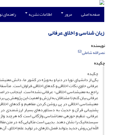
صفحه اصلی
مرور
اطلاعات نشریه
راهنمای ن
زبان شناسی و اخلاق عرفانی
نویسنده
نصرالله شاملی
چکیده
چکیده
یکی از دانش‏های نوپا در دنیا و به ویژه در کشور ما، دانش معنی‏
عرفانی حاوی نکات اخلاقی و کدهای اخلاقی فراوان است. متأسفانه
راجع به معنی‏شناسی اخلاقی- عرفانی نشده است. این‏جانب در اصل
عرفانی بیان کنم تا مشتاقان به ارزش و اهمیت این پژوهش پی برن
معنی‏شناسی اخلاقی در پی روشن کردن مفاهیم و کدهای اخلاقی
پشتیبانی قرآن و حدیث به دستاوردهای بسیار ارزشمندی در ا
عرفانی، تنظیم حوزه‏ی معناشناسی واژگانی است که هرچند واژه ب
سیستماتیک را نشان دهند. بدیهی است مثال‏هایی که در متن مقاله
اللّه این روش جدید بتواند فصل تازه‏ای در تولید علم اخلاق، آن ه