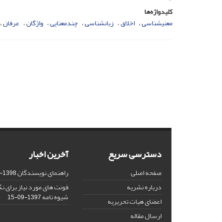
کلیدواژه‌ها
معنی‏شناسی
اخلاق
زبانشناسی
چندمعنایی
واژگان
عرفان
دسترسی سریع
آخرین اخبار
صفحه اصلی
راهنمای نویسندگان
1398-03-23
درباره نشریه
فونت های مورد نیاز برای 
شیوه نامه
1397-09-15
اعضای هیات تحریریه
ارسال مقاله