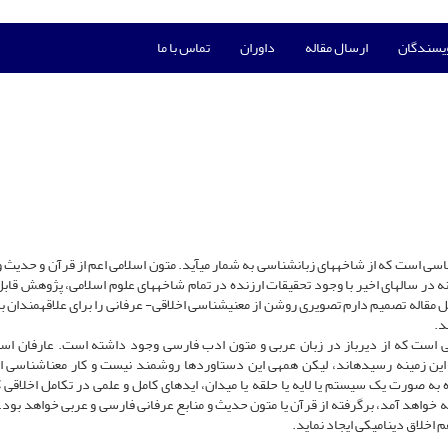
ویسندگان
ارسال مقاله
داوران
تماس با ما
شناسی است که از شاخه‏های زبانشناسی به شمار می‏آید. متون اسلامی اعم از قرآن و حدیث 
 در سال‏های اخیر با وجود تحقیقات ارزنده در تمام شاخه‏های علوم اسلامی، پژوهش قابل
 مقاله تصمیم دارم تصویری روشن از معنی‏شناسی اخلاقی- عرفانی را برای علاقه‏مندان به
د.
 است که از دیرباز در زبان عربی و متون ادب فارسی وجود داشته است. عارفان اسل
ین زمینه رسیده‏اند، لیکن همه‏ی این دستاوردها روشمند نیست و کار معناشناسی ا
ه صورت یک سیستم یا لایه یا حلقه یا میدان، ایده‏ای کامل و علمی در تکامل اخلاقی ک
 خواهد آمد، برگرفته از قرآن یا متون حدیث و منابع عرفانی فارسی و عربی خواهد بود. 
م اخلاق دینامیکی ایجاد نماید.