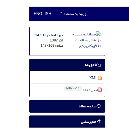
ورود به سامانه
ENGLISH
دوره 4، شماره 14.13
آذر 1387
صفحه
147-169
فایل ها
XML
606.72 K
اصل مقاله
سابقه مقاله
هم رسانی