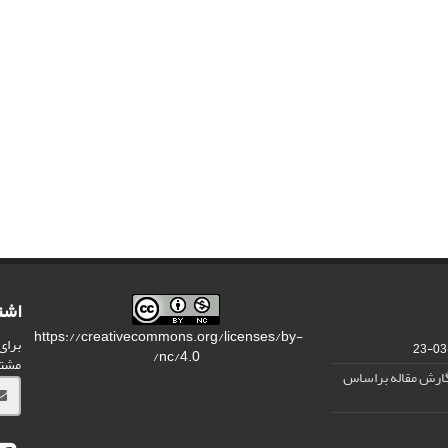
اشت
https://creativecommons.org/licenses/by-
برای
nc/4.0/
مشت
نگارش مقاله براساس