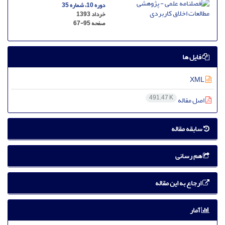
دوره 10، شماره 35
خرداد 1393
صفحه
67-95
فایل ها
XML
491.47 K
اصل مقاله
سابقه مقاله
هم رسانی
ارجاع به این مقاله
آمار