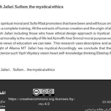
 Jafari, Sufism, the mystical ethics
, spiritual, moral and Sufis Rfaâ promoters that have been and will focus o
 a complete training. All the extracts of human creation and the origin of a
h Jafari, including those who have ethical design approach is mystical, 
al morality is the morality of life led Azmvlfh hive Srmnzl moral purpose wo
is views of education we can take. This research uses descriptive and an
ht of Allama MT Jafari has mystical.Accordingly, we conclude that ther
terize such Yqzh Vbydary, vision, heart, self-knowledge, thinking, Ebtehaj (Fna
 Jafari
Sufism
the mystical ethics
اشت
https://creativecommons.org/licenses/by-
برای
nc/4.0/
مشت
نگارش مقاله براساس