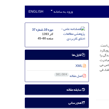
ورود به سامانه
ENGLISH
دوره 10، شماره 37
آذر 1393
صفحه
45-80
ل است.
رویکرد
فایل ها
دگی را
مبادرت
ساس می
XML
ناء فی
381.08 K
اصل مقاله
سابقه مقاله
هم رسانی