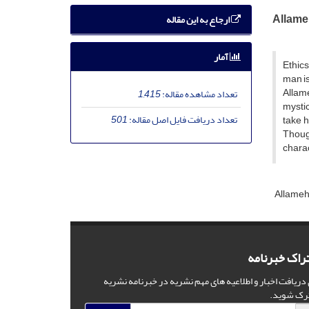
Allameh
ارجاع به این مقاله
آمار
Ethics
man is
Allame
تعداد مشاهده مقاله:
1,415
mystic
تعداد دریافت فایل اصل مقاله:
501
take h
Thoug
charac
Allameh
راک خبرنامه
 دریافت اخبار و اطلاعیه های مهم نشریه در خبرنامه نشریه
رک شوید.