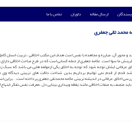
ویسندگان
ارسال مقاله
داوران
تماس با ما
مه محمد تقی جعفری
اند و محور آن، مبارزه و مجاهده با نفس است هدف این مکتب اخلاقی ، تربیت انسان کام
رینش ما سوا است. علامه جعفری از جمله کسانی است که در طرح مباحث اخلاقی دارای 
ق عرفانی ایشان توجه شود که توجه به اخلاق یکی ازمولفه هایی می باشد که سبک زن
د قدم از قدم نمی توانیم برداریم بدین شناخت دلالت های تربیتی دیدگاه وی 
ررسی اخلاق عرفانی در اندیشه تربیتی علامه محمدتقی جعفری پرداخته است. . براین ا
 باید متصف به صفات اخلاقی مانند:یقظه وبیداری،بینایی دل ،معرفت نفس،تفکر،ابتهاج(ف