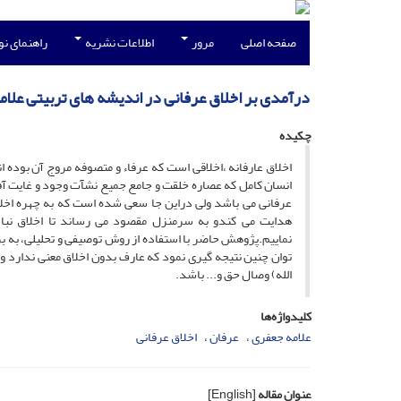
صفحه اصلی
مرور
اطلاعات نشریه
راهنمای ن
درآمدی بر اخلاق عرفانی در اندیشه های تربیتی علا
چکیده
اخلاق عارفانه ،اخلاقی است که عرفاء و متصوفه مروج آن بوده 
انسان کامل که عصاره خلقت و جامع جمیع نشآت وجود و غایت آف
عرفانی می باشد ولی دراین جا سعی شده است که به چهره اخلا
هدایت می کندو به سرمنزل مقصود می رساند تا اخلاق نباش
نماییم.پژوهش حاضر با استفاده از روش توصیفی و تحلیلی، به ب
توان چنین نتیجه گیری نمود که عارف بدون اخلاق معنی ندارد و
الله) وصال حق و... باشد.
کلیدواژه‌ها
علامه جعفری
عرفان
اخلاق عرفانی
عنوان مقاله
[English]