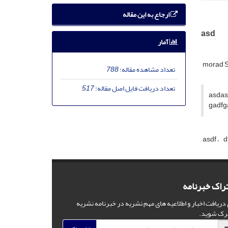
ارجاع به این مقاله
asd
آمار
morad 
تعداد مشاهده مقاله:
788
تعداد دریافت فایل اصل مقاله:
517
asdas
gadfg
asdf
d
راک خبرنامه
 دریافت اخبار و اطلاعیه های مهم نشریه در خبرنامه نشریه
رک شوید.