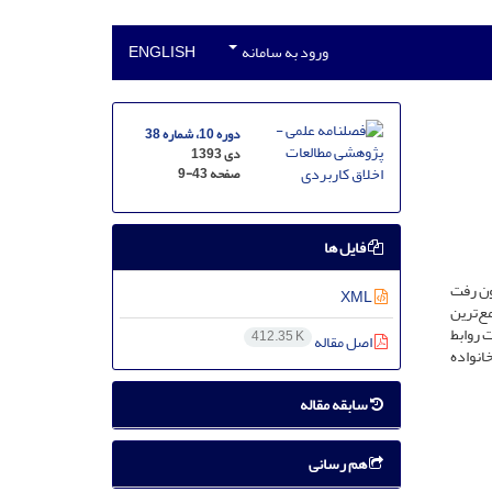
ورود به سامانه
ENGLISH
دوره 10، شماره 38
دی 1393
صفحه
9-43
فایل ها
ون رفت
XML
ع‌ترین
 روابط
412.35 K
اصل مقاله
انواده
سابقه مقاله
هم رسانی