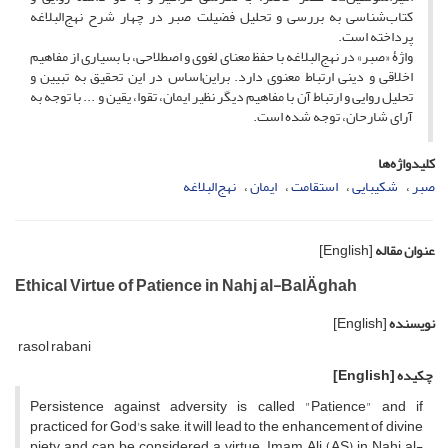
کتاب‌شناسی به بررسی و تحلیل فضیلت صبر در چهار شرح نهج‌البلاغه
پرداخته است.
واژۀ «صبر» در نهج‌البلاغه با حفظ معنای لغوی و اصطلاحی، با بسیاری از مفاهیم
اخلاقی و دینی ارتباط معنوی دارد. براین‌اساس در این تحقیق به تبیین و
تحلیل روایی و ارتباط آن با مفاهیم دیگر نظیر ایمان، تقوا، یقین و ... با توجه به
آرای شارحان، توجه شده است.
کلیدواژه‌ها
صبر
شکیبایی
استقامت
ایمان
نهج‌البلاغه
عنوان مقاله
[English]
Ethical Virtue of Patience in Nahj al-BalÄghah
نویسنده
[English]
rasol rabani
چکیده
[English]
Persistence against adversity is called "Patience" and if
practiced for God's sake, it will lead to the enhancement of divine
piety and can be considered a virtue. Imam Ali (AS) in Nahj al-