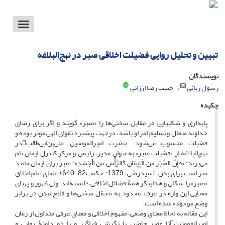
Toggle
vigation
تبیین و تحلیل روایی فضیلت اخلاقی صبر در نهج‌البلاغه
نویسندگان
رسول ربانی
حبیب رضا ارزانی
چکیده
پایداری و شکیبایی در مقابل سختی‌‌ها را «صبر» گویند و اگر برای رضای
خداوند متعال و تسلیم امر او باشد، درجهت پیشبرد تقوای الهی موثر بوده و
فضیلت محسوب می‌شود. حضرت امیرالمومنین علی‌بن‌ابی‌طالبدر
نهج‌البلاغه از «فضیلت صبر» به‌عنوان مدیر، رئیس و مرکز کنترل ایمان نام
می‌برند: «فَإِنَّ الصَّبْرَ مِنَ الْإِیمَانِ کَالرَّأْسِ مِنَ الْجَسَدِ»؛ صبر برای ایمان مانند
سر است برای بدن. (سیدرضی، 1379: حکمت82 ،640) علمای علم اخلاق
«صبر» را سکان و هدایتگر همۀ فضائل اخلاقی دانسته‌اند؛ ولی ظهور و پهنای
معنایی این واژه در عرف، محدود به «تحمّل سختی‌ها و قانع‌شدن در برابر
وضع موجود» شده است.
این مقاله به لحاظ معنای وضعی، مفهوم اخلاقی و معنای عرفی متداول از زمان
امیرالمومنینتا عصر حاضر، با نگرشی فراگیر و با دو دامنۀ روایی و