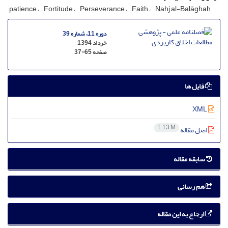
patience
Fortitude
Perseverance
Faith
Nahj al-Balāghah
دوره 11، شماره 39
خرداد 1394
صفحه
37-65
فایل ها
XML
1.13 M
اصل مقاله
سابقه مقاله
هم رسانی
ارجاع به این مقاله