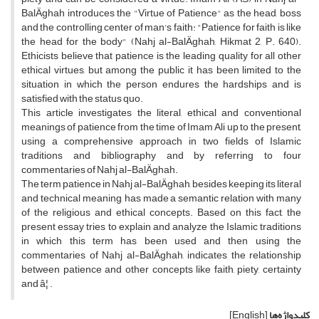
BalÄghah introduces the "Virtue of Patience" as the head, boss
and the controlling center of man's faith: "Patience for faith is like
the head for the body" (Nahj al-BalÄghah, Hikmat 2, P. 640).
Ethicists believe that patience is the leading quality for all other
ethical virtues, but among the public it has been limited to the
situation in which the person endures the hardships and is
satisfied with the status quo.
This article investigates the literal, ethical and conventional
meanings of patience from the time of Imam Ali up to the present,
using a comprehensive approach in two fields of Islamic
traditions and bibliography and by referring to four
commentaries of Nahj al-BalÄghah.
The term patience in Nahj al-BalÄghah, besides keeping its literal
and technical meaning, has made a semantic relation with many
of the religious and ethical concepts. Based on this fact, the
present essay tries to explain and analyze the Islamic traditions
in which this term has been used and then using the
commentaries of Nahj al-BalÄghah, indicates the relationship
between patience and other concepts like faith, piety, certainty
and â¦ .
کلیدواژه‌ها
[English]