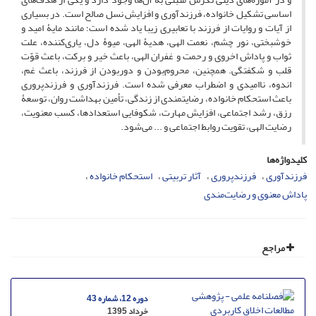
اساسی تشکیل خانواده، فرزندآوری و افزایش نسل صالح است. در بسیاری
از آیات و روایات از فرزند با تعابیری زیبا یاد شده است؛ مانند مایۀ امید و
خوشبختی، نور چشم، نعمت الهی، هدیۀ الهی، میوۀ دل، یاری‌کننده، علت
ثواب و پاداش اخروی و رحمت و غفران الهی، باعث خیر و برکت، باعث قوّت
قلب و شکفتگی. همچنین، محروم‌‌بودن و دوربودن از فرزند، باعث غم،
اندوه، ناامیدی و اضطراب معرفی شده است. فرزندآوری و فرزندپروری
باعث استحکام خانواده، رضایتمندی از زندگی، تأمین بهداشت روان، توسعۀ
رزق، رشد اجتماعی، افزایش مهارت، شکوفایی استعدادها، کسب معنویت،
رضایت الهی، تقویت روابط اجتماعی و ... می‌شود.
کلیدواژه‌ها
فرزندآوری
فرزندپروری
آثار تربیتی
استحکام خانواده
پاداش معنوی و رضایت‌مندی
مراجع
دوره 12، شماره 43
خرداد 1395