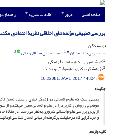
صفحه اصلی
مرور
اطلاعات نشریه
راهنمای ن
بررسی تطبیقی مؤلفه‌های اخلاقی نظریۀ انتقادی مکت
نویسندگان
2
1
سید مهدی یاراحمدیان
سید مهدی سلطانی رنانی
1
کارشناس ارشد، ارتباطات فرهنگی.
2
پژوهشگر، دکترای علوم قرآن و حدیث.
10.22081/JARE.2017.44804.
چکیده
بدیهی است که علوم انسانی در زندگی نظری و عملی انسان تأثیر 
موضوع و روش و کاربرد را در علوم انسانی معین می‌کند و از سو
ازاین‌رو بررسی علوم انسانی ضروری به‌نظر می‌رسد. در مقالۀ حاض
و خردگرایی که درحقیقت برگرفته از مبانی انسان‌شناسی اومانیس
کلیدواژه‌ها