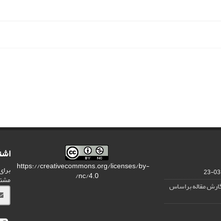
اشت
https://creativecommons.org/licenses/by-
برای
nc/4.0/
مشت
نگارش مقاله براساس