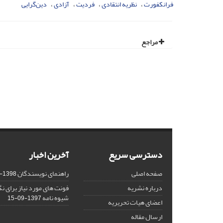
فرانکفورت
نظریهٔ انتقادی
فردیت
آزادی
دین‌گرایی
مراجع
دسترسی سریع
آخرین اخبار
صفحه اصلی
راهنمای نویسندگان
1398-03-23
درباره نشریه
فونت های مورد نیاز برای 
شیوه نامه
1397-09-15
اعضای هیات تحریریه
ارسال مقاله