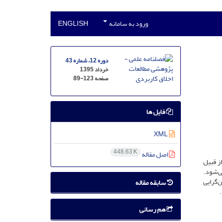
ورود به سامانه
ENGLISH
دوره 12، شماره 43
خرداد 1395
صفحه
89-123
فایل ها
XML
448.63 K
اصل مقاله
ز قبیل
ی‌شود.
ن‌گرایی
سابقه مقاله
هم رسانی