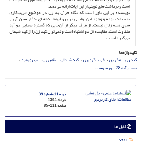
است و برداشت‌های نوینی از این آیات ارائه می‌دهد.
نویسنده بر این باور است که نگاه قرآن به زن در موضوع فریب‌کاری
بدبینانه نبوده و وجود این توانایی در زن، لزوماً‌ به‌معنای به‌کاربستن آن از
سوی همه زنان نیست. از طرف دیگر از آن‌جایی که گستره معنایی دو آیه
متفاوت است، ‌مقایسه آن دو اشتباه است و نمی‌توان کید زن را از کید شیطان
بزرگتر دانست.
کلیدواژه‌ها
کید زن
‌مکر زن
‌فریب‌گری زن
کید شیطان
نقص زن
برتری مرد
تفسیرآیه 28سوره یوسف
دوره 11، شماره 39
خرداد 1394
صفحه
85-111
فایل ها
XML