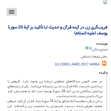
Toggle
vigation
فریب‌گری زن در آینه قرآن و حدیث (با تأکید بر آیۀ 28 سورۀ
یوسف (علیه السلام)
نویسنده
مهدی رجائی
دفتر تبلیغات اسلامی
10.22081/JARE.2017.44864.
چکیده
در عصر کنونی دیدگاه‌های متفاوتی دربارۀ زن وجود دارد. گروهی با
برداشتی نادرست نگاه قرآن را به زن بدبینانه می‌دانند. یکی از زمینه‌های
پیدایش بدگمانی به زن آیۀ 28 سورۀ یوسف است که به همه زنان، کید
بزرگ داشتن نسبت داده شده است.
برخی دیگر با مقایسه آیۀ مذکور و آیۀ 76 سورۀ نساء که در آن کید شیطان
ضعیف معرفی شده، درسدد ضربه‌زدن به شخصیت زن برآمده‌اند. این
نوشتار از نوع تحقیقات کیفی است که با رویکرد تحلیل مضمون انجام شده