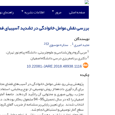
صفحه اصلی
مرور
اطلاعات نشریه
راهنمای ن
بررسی نقش عوامل خانوادگی در تشدید آسیبهای فضا
نویسندگان
2
1
مجید امیری
ستاره موسوی
1
مربی گروه روان‌شناسی و علوم‌تربیتی، دانشگاه پیام نور تهران،
2
دکتری برنامه‌ریزی درسی دانشگاه اصفهان
10.22081/JARE.2018.48938.1116
چکیده
پژوهش پیش رو، نقش عوامل خانوادگی در آسیب‌های فضای مجازی را
برای گردآوری داده‌ها از روش توصیفی، از نوع پیمایشی، استف
مجرّب، روایی صوری و محتوایی آن راتأیید کرده‌اند. جامعۀ آم
سطح آمار توصیفی و استنباطی انجام شد.
یافته‌های تحقیق نشان می‌دهد آسیب ناشی از تمام عوامل آسیب