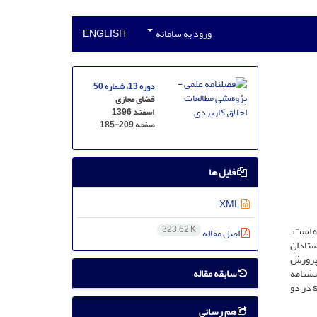
ورود به سامانه
ENGLISH
دوره 13، شماره 50
فضای مجازی
اسفند 1396
صفحه
185-209
فایل ها
XML
ه است.
323.62 K
اصل مقاله
ستادان
‌پرورش
سابقه مقاله
ی برای تکمیل پرسشنامه
انتخاب شدند. برای تعیین پایایی پرسشنامه از ضریب آلفای کرونباخ استفاده شد که 92/0 محاسبه گردید و تجزیه و تحلیل آن با نرم‌افزار آماری spss19 در دو
هم رسانی