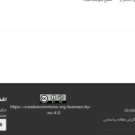
اشت
https://creativecommons.org/licenses/by-
برای
nc/4.0/
مشت
نگارش مقاله براساس