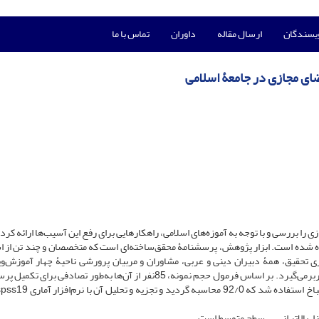
ویسندگان
ارسال مقاله
داوران
تماس با ما
ی مجازی در جامعۀ اسلامی
 بررسی و با توجه به آموزه‌های اسلامی، راهکارهایی برای رفع این آسیب‌ها ارائه کرد
اده شده است. ابزار پژوهش، پرسشنامۀ محقق‌ساخته‌ای است که متخصصان و چند تن از ا
اری تحقیق، همۀ دبیران دینی و عربی، مشاوران و مربیان پرورشی ناحیۀ چهار آموزش‌و
اصفهان را که در سال تحصیلی95- 94 مشغول به‌کار بوده‌اند، دربرمی‌گیرد. بر اساس فرمول حجم نمونه، 85نفر از آن‌ها به‌طور تصادف
‌زا، بالاتر از سطح متوسط است.