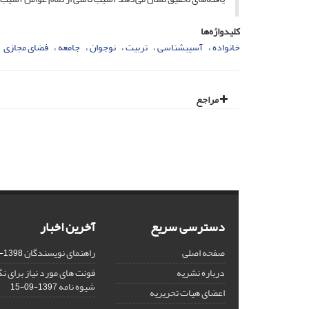
کلیدواژه‌ها
خانواده
آسیبشناسی
تربیت
نوجوان
جامعه
فضای مجازی
مراجع
دسترسی سریع
آخرین اخبار
صفحه اصلی
راهنمای نویسندگان
1398-03-23
درباره نشریه
فونت های مورد نیاز برای 
شیوه نامه
1397-09-15
اعضای هیات تحریریه