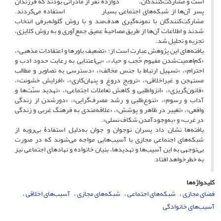
است و مشارکت‌کنندگان، دوازده نفر از مادرانی بودند که فرزندان
پسر آن‌ها از شبکه‌های اجتماعی بسیار استفاده می‌کردند.
مشارکت‌کنندگان با نمونه‌گیری هدف‌مند و با روش گلوله‌برفی انتخاب
شدند و اطلاعات آن‌ها از طریق مصاحبۀ عمیق جمع‌آوری و به روش کلایزی،
تجزیه و تحلیل شد.
یافته‌های این پژوهش عبارت است از: «تضعیف باورها و اعتقادات مذهبی»،
«کم‌اهمیت‌شدن مفهوم حُجب و حیاء»، «بی‌اعتنایی به رعایت حدود ادب و
احترام»، «تسهیل ارتباط با جنس مخالف»، «دسترسی به تصاویر و مطالب
مستهجن و غیراخلاقی»، «ترویج دروغ و پنهان‌کاری»، «افزایش خشونت»،
«قانون‌گریزی»، «انزواطلبی و کاهش تعاملات اجتماعی»، «تهدید سنّت‌ها و
آداب و رسوم»، «تنوع‌طلبی و رشد مصرف‌گرایی»، «دورشدن از زندگی
واقعی»، «تغییر در ظاهر و پوشش»، «علاقه‌مندی به فرهنگ غربی و زندگی
در غرب» و «به‌وجود‌آمدن شکاف نسلی».
یافته‌ها نشان داد پسران نوجوان و جوان به‌دلیل استفادۀ بی‌رویه از
شبکه‌های اجتماعی مجازی با آسیب‌هایی مواجه می‌شوند که در صورت
بی‌توجهی به این آسیب‌ها و تهدیدها، بنیان خانواده و نهادهای اجتماعی نیز
به خطرخواهد افتاد
کلیدواژه‌ها
فضای مجازی
شبکه‌های اجتماعی
شبکه‌های مجازی
آسیب‌های اخلاقی
آسیب‌های خانوادگی