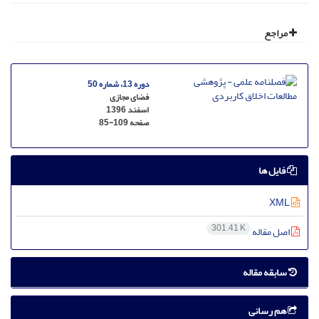
مراجع
دوره 13، شماره 50
فضای مجازی
اسفند 1396
صفحه
85-109
فایل ها
XML
301.41 K
اصل مقاله
سابقه مقاله
هم رسانی