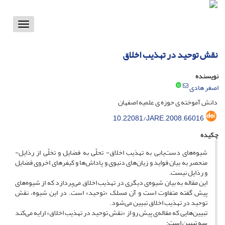
Toggle
vigation
نقش توحید در تهذیب اخلاق
نویسنده
اصغر هادی
دانش آموخته ی حوزه ی علمیه اصفهان
10.22081/JARE.2008.66016
چکیده
شیوه‌های دست‌یابی به تهذیب اخلاق- تحلّی به فضایل و تخلّی از رذایل-
منحصر به بیان فواید و زیان‌های دنیوی و پاداش‌ها و کیفرهای اخروی فضایل
و رذایل نیست.
این مقاله به بیان شیوه‌ی دیگری در تهذیب اخلاق می‌پردازد که از شیوه‌های
پیش گفته متفاوت است و آن مسلک «توحید» است. در این شیوه، نقش
توحید در تهذیب اخلاق تبیین می‌شود.
تبیین‌هایی که مقاله‌ی پیش رو از «نقش توحید در تهذیب اخلاق» ارایه می‌کند
سه تبیین است: