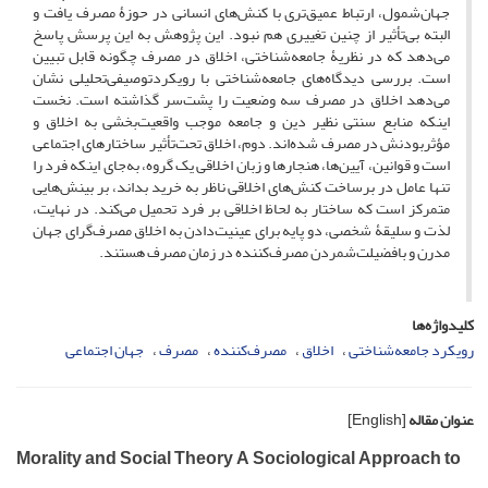
جهان‌شمول، ارتباط عمیق‌تری با کنش‌های انسانی در حوزۀ مصرف یافت و
البته بی‌تأثیر از چنین تغییری هم نبود. این پژوهش به این پرسش پاسخ
می‌دهد که در نظریۀ جامعه‌شناختی، اخلاق در مصرف چگونه قابل تبیین
است. بررسی دیدگاه‌های جامعه‌شناختی با رویکردتوصیفی‌تحلیلی نشان
می‌دهد اخلاق در مصرف سه وضعیت را پشت‌سر گذاشته است. نخست
اینکه منابع سنتی نظیر دین و جامعه موجب واقعیت‌بخشی به اخلاق و
مؤثربودنش در مصرف شده‌اند. دوم، اخلاق تحت‌تأثیر ساختارهای اجتماعی
است و قوانین، آیین‌ها، هنجارها و زبان اخلاقی یک گروه، به‌جای اینکه فرد را
تنها عامل در برساخت کنش‌های اخلاقی ناظر به خرید بداند، بر بینش‌هایی
متمرکز است که ساختار به لحاظ اخلاقی بر فرد تحمیل می‌کند. در نهایت،
لذت و سلیقۀ شخصی، دو پایه برای عینیت‌دادن به اخلاق مصرف‌گرای جهان
مدرن و بافضیلت‌‌شمردن مصرف‌کننده در زمان مصرف هستند.
کلیدواژه‌ها
رویکرد جامعه‌شناختی
اخلاق
مصرف‌کننده
مصرف
جهان اجتماعی
عنوان مقاله
[English]
Morality and Social Theory A Sociological Approach to