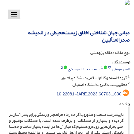
Toggle
vigation
مبانی جهان شناختی اخلاق زیست‌محیطی در اندیشه
صدرالمتألهین
نوع مقاله : مقاله پژوهشی
نویسندگان
2
1
ناصر مومنی
محمدجواد موحدی
1
گروه فلسفه و کلام اسلامی دانشگاه پیام نور
2
محقق پست دکتری دانشگاه اصفهان
10.22081/JARE.2023.60703.1630
چکیده
با پیشرفت صنعت و فناوری، اگرچه رفاه فراهم‌تر و زندگی برای بشر آسان‌تر
گردیده و بسیاری از مشکلات او برطرف شده است، با مشکلات نوظهور و
حتی بحران‌هایی روبه‌رو هستیم که مهار آن‌ها در آینده بسیار سخت و چه‌بسا
ناممکن است. یکی از این بحران‌ها، تخریب مستمر و فزایندۀ محیط­زیست