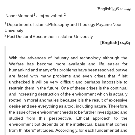
نویسندگان
[English]
1
2
Naser Momeni
mj movahedi
1
Department of Islamic Philosophy and Theology, Payame Noor
University
2
Post Doctoral Researcher in Isfahan University
چکیده
[English]
With the advances of industry and technology, although the
Welfare has become more available and life, easier for
humankind and many of its problems have been resolved, but we
are faced with many problems and even crises, that if left
unchecked, it will be very difficult and perhaps impossible to
restrain them in the future. One of these crises is the continual
and increasing destruction of the environment, which is actually
rooted in moral anomalies, because it is the result of excessive
desire and see everything as a tool, including nature. Therefore,
the issue of the environment needs to be further investigated and
studied from this perspective. Ethical approach to the
environment but depends on the intellectual basis that comes
from thinkers'' attitudes. Accordingly, for each fundamental and