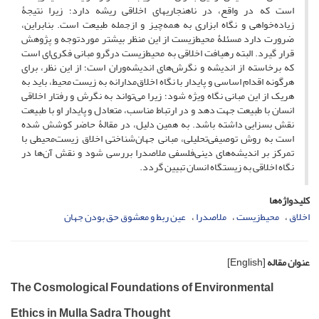
است که در واقع، در ناهنجاری­های اخلاقی ریشه دارد؛ زیرا نتیجۀ
زیاده‌خواهی و نگاه ابزاری به همه‌چیز و ازجمله طبیعت است. بنابراین،
ضرورت دارد مسئلۀ محیط‌زیست از این منظر بیشتر موردتوجه و پژوهش
قرار گیرد. البته رهیافت اخلاقی به محیط‌زیست درگرو مبانی فکری‌ای است
که برخاسته از اندیشه و نگرش‌های اندیشه‌وران است؛ از این نظر، برای
هرگونه اقدام اساسی و پایدار با نگاه اخلاق‌مدارانه به زیست محیط، باید به
هریک از این مبانی نگاه ویژه شود؛ زیرا می‌تواند به نگرش و رفتار اخلاقی
انسان با طبیعت جهت دهد و در ارتباط مناسب، متعادل و پایدار او با طبیعت
نقش بسزایی داشته باشد. به همین دلیل، در مقالۀ حاضر کوشش شده
است به روش توصیفی‌تحلیلی، مبانی جهان‌شناختی اخلاق زیست‌محیطی با
تمرکز بر اندیشه‌های دینی‌فلسفی ملاصدرا بررسی شود و نقش آن‌ها در
نگاه اخلاقی به زیستگاه انسان تبیین گردد.
کلیدواژه‌ها
اخلاق
محیط‌زیست
ملاصدرا
عین ربط و معشوق حق بودن جهان
عنوان مقاله
[English]
The Cosmological Foundations of Environmental
Ethics in Mulla Sadra Thought