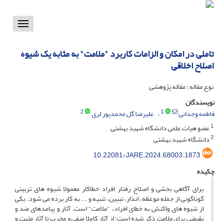
Toggle
vigation
تاملی در امکان و الزامات کاربرد "ملامت" به مثابه یک شیوه
اصلاح اخلاقی
نوع مقاله : مقاله پژوهشی
نویسندگان
2
1
فاطمه وجدانی
علیرضا گل محمدپور لری
1
عضو هیات علمی دانشگاه شهید بهشتی
2
دانشگاه شهید بهشتی
10.22081/JARE.2024.68003.1873
چکیده
برای آگاهی بخشی و اصلاح رفتار افراد خطاکار معمولا شیوه های تربیتی
گوناگونی از جمله موعظه، انذار، تبیین، تنبیه و ... به کار برده می شود. یکی
از شیوه های واکنش به خطای افراد، "ملامت" است. آثار و پیامدهای ضد و
نقیضی برای ملامت ذکر شده است؛ از آثار کاملا منفی و مخرب تا آثار مثبت و