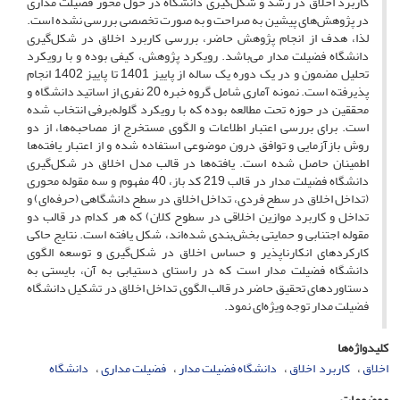
کاربرد ‏اخلاق در رشد و شکل‌گیری دانشگاه در حول محور فضیلت مداری
در پژوهش‌های پیشین به صراحت و به صورت تخصصی بررسی نشده است.
لذا، هدف از انجام پژوهش حاضر‏، بررسی کاربرد اخلاق در شکل‌گیری
دانشگاه فضیلت مدار می‌باشد. رویکرد پژوهش، کیفی بوده و با رویکرد
تحلیل مضمون و در یک‎ ‎دوره یک ساله از پاییز 1401 تا پاییز 1402 انجام
پذیرفته است. نمونه آماری شامل گروه خبره 20 نفری از اساتید دانشگاه و
محققین در حوزه تحت مطالعه بوده که با رویکرد گلوله‌برفی انتخاب شده
است. برای بررسی اعتبار اطلاعات و الگوی مستخرج از مصاحبه‌ها، از دو
روش بازآزمایی و توافق درون موضوعی استفاده شده و از اعتبار یافته‌ها
اطمینان حاصل شده است. یافته‌ها در قالب مدل اخلاق در شکل‌گیری
دانشگاه فضیلت مدار در قالب 219 کد باز، 40 مفهوم و سه مقوله محوری
(تداخل اخلاق ‏در سطح فردی، تداخل اخلاق در‏ سطح دانشگاهی (حرفه‌ای) و
تداخل و کاربرد موازین اخلاقی در سطوح کلان) که هر کدام در قالب دو
مقوله اجتنابی و حمایتی بخش‌بندی شده‌اند، شکل یافته است. نتایج حاکی
کارکردهای انکارناپذیر و حساس اخلاق در شکل‌گیری و توسعه الگوی
دانشگاه فضیلت مدار است که در راستای دستیابی به آن، بایستی به
دستاوردهای تحقیق حاضر در قالب الگوی تداخل اخلاق در تشکیل دانشگاه
فضیلت مدار توجه ویژه‌ای نمود.
کلیدواژه‌ها
اخلاق
کاربرد ‏ اخلاق
دانشگاه فضیلت مدار
فضیلت مداری
دانشگاه
موضوعات