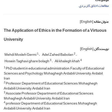
مطالعات اخلاق کاربردی
عنوان مقاله
[English]
The Application of Ethics in the Formation of a Virtuous
University
نویسندگان
[English]
1
2
Mehdi Mosleh Germi
Adel Zahed Babolan
3
4
Hosein Taghavi ghare bolagh
Ali khalegh khah
1
PhD student in educational administration, Faculty of Educational
Sciences and Psychology, Mohaghegh Ardabili University, Ardabil,
Iran
2
Professor, Department of Educational Sciences, Mohaghegh
Ardabili University, Ardabil, Iran
3
Associate Professor Department of Educational Sciences,
Mohaghegh Ardabili University, Ardabil, Iran
4
professor Department of Educational Sciences, Mohaghegh
Ardabili University, Ardabil, Iran