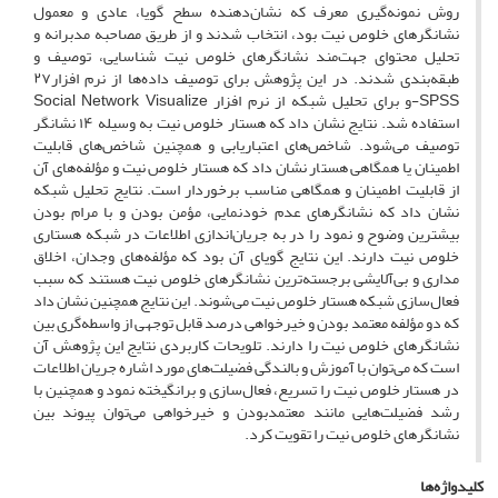
روش نمونه‌گیری معرف که نشان‌دهنده سطح گویا، عادی و معمول
نشانگر‌های خلوص نیت بود، انتخاب شدند و از طریق مصاحبه مدبرانه و
تحلیل محتوای جهت‌مند نشانگر‌های خلوص نیت شناسایی، توصیف و
طبقه‌بندی شدند. در این پژوهش برای توصیف داده‌ها از نرم افزار۲۷
SPSS-و برای تحلیل شبکه از نرم افزار Social Network Visualize
استفاده شد. نتایج نشان داد که هستار خلوص نیت به وسیله ۱۴ نشانگر
توصیف می‌شود. شاخص‌های اعتباریابی و همچنین شاخص‌های قابلیت
اطمینان یا همگاهی هستار نشان داد که هستار خلوص نیت و مؤلفه‌های آن
از قابلیت اطمینان و همگاهی مناسب برخوردار است. نتایج تحلیل شبکه
نشان داد که نشانگر‌های عدم خودنمایی، مؤمن بودن و با مرام بودن
بیشترین وضوح و نمود را در به جریان‌اندازی اطلاعات در شبکه هستاری
خلوص نیت دارند. این نتایج گویای آن بود که مؤلفه‌های وجدان، اخلاق
مداری و بی‌آلایشی برجسته‌ترین نشانگر‌های خلوص نیت هستند که سبب
فعال‌سازی شبکه هستار خلوص نیت می‌شوند. این نتایج همچنین نشان داد
که دو مؤلفه معتمد بودن و خیرخواهی درصد قابل توجهی از واسطه‌گری بین
نشانگر‌های خلوص نیت را دارند. تلویحات کاربردی نتایج این پژوهش آن
است که می‌توان با آموزش و بالندگی فضیلت‌های مورد اشاره جریان اطلاعات
در هستار خلوص نیت را تسریع، فعال‌سازی و برانگیخته نمود و همچنین با
رشد فضیلت‌هایی مانند معتمدبودن و خیرخواهی می‌توان پیوند بین
نشانگر‌های خلوص نیت را تقویت کرد.
کلیدواژه‌ها