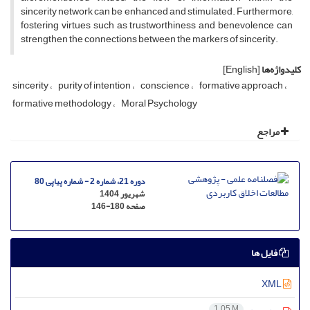
sincerity network can be enhanced and stimulated. Furthermore,
fostering virtues such as trustworthiness and benevolence can
strengthen the connections between the markers of sincerity.
کلیدواژه‌ها
[English]
sincerity
purity of intention
conscience
formative approach
formative methodology
Moral Psychology
مراجع
دوره 21، شماره 2 - شماره پیاپی 80
شهریور 1404
صفحه
146-180
فایل ها
XML
1.05 M