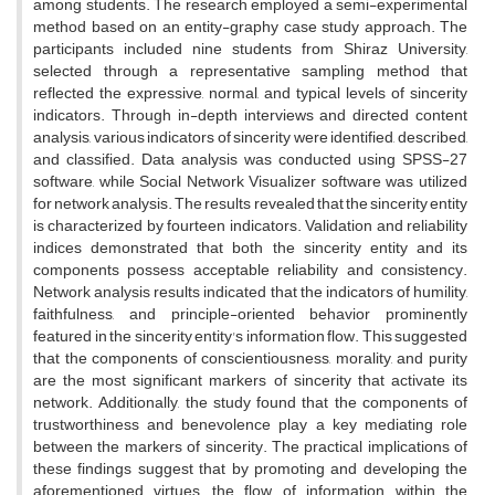
among students. The research employed a semi-experimental
method based on an entity-graphy case study approach. The
participants included nine students from Shiraz University,
selected through a representative sampling method that
reflected the expressive, normal, and typical levels of sincerity
indicators. Through in-depth interviews and directed content
analysis, various indicators of sincerity were identified, described,
and classified. Data analysis was conducted using SPSS-27
software, while Social Network Visualizer software was utilized
for network analysis. The results revealed that the sincerity entity
is characterized by fourteen indicators. Validation and reliability
indices demonstrated that both the sincerity entity and its
components possess acceptable reliability and consistency.
Network analysis results indicated that the indicators of humility,
faithfulness, and principle-oriented behavior prominently
featured in the sincerity entity's information flow. This suggested
that the components of conscientiousness, morality, and purity
are the most significant markers of sincerity that activate its
network. Additionally, the study found that the components of
trustworthiness and benevolence play a key mediating role
between the markers of sincerity. The practical implications of
these findings suggest that by promoting and developing the
aforementioned virtues, the flow of information within the