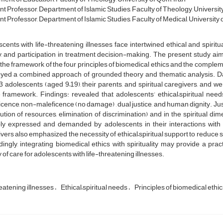
nt Professor, Department of Islamic Studies, Faculty of Theology, University
t Professor, Department of Islamic Studies, Faculty of Medical, University o
cents with life-threatening illnesses face intertwined ethical and spiritua
y, and participation in treatment decision-making. The present study aime
 the framework of the four principles of biomedical ethics and the compleme
yed a combined approach of grounded theory and thematic analysis. Da
3 adolescents (aged 9–19), their parents, and spiritual caregivers, and 
 framework. Findings: revealed that adolescents’ ethical–spiritual nee
cence, non-maleficence (no damage) , dual justice, and human dignity. Jus
bution of resources, elimination of discrimination) and in the spiritual d
bly expressed and demanded by adolescents in their interactions with 
vers also emphasized the necessity of ethical–spiritual support to reduce su
ingly, integrating biomedical ethics with spirituality may provide a pr
y of care for adolescents with life-threatening illnesses.
eatening illnesses
Ethical–spiritual needs
Principles of biomedical ethi