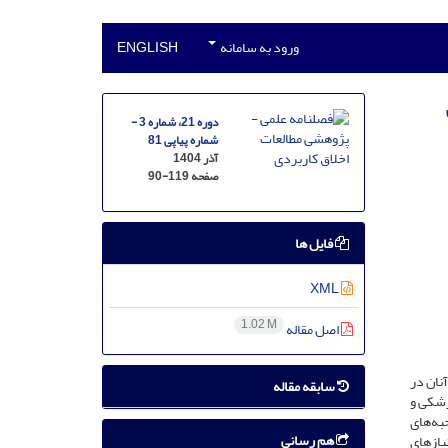
ورود به سامانه
ENGLISH
دوره 21، شماره 3 -
شماره پیاپی 81
آذر 1404
صفحه
90-119
فایل ها
XML
1.02 M
اصل مقاله
آنان در
سابقه مقاله
زشکی و
به‌های
هم رسانی
: نیازهای