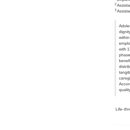
2
Assista
3
Assistan
Adoles
dignit
within
emplo
with 1
phase
benefi
distri
tangi
caregi
Accord
qualit
Life-thr