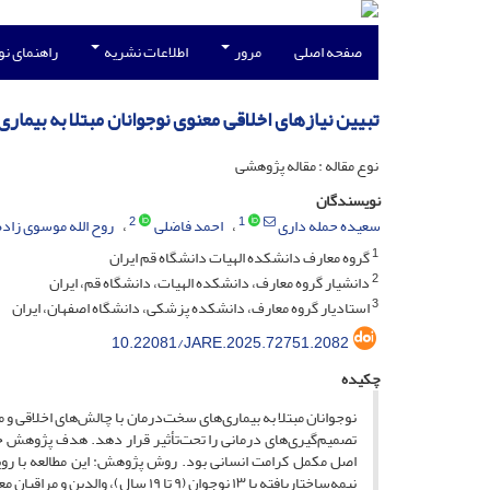
صفحه اصلی
مرور
اطلاعات نشریه
راهنمای ن
تبیین نیازهای اخلاقی معنوی نوجوانان مبتلا به بیم
نوع مقاله : مقاله پژوهشی
نویسندگان
2
1
سعیده حمله داری
احمد فاضلی
روح الله موسوی زاده
1
گروه معارف دانشکده الهیات دانشگاه قم ایران
2
دانشیار گروه معارف، دانشکده الهیات، دانشگاه قم، ایران
3
استادیار گروه معارف، دانشکده پزشکی، دانشگاه اصفهان، ایران
10.22081/JARE.2025.72751.2082
چکیده
نوجوانان مبتلا به بیماری‌های سخت‌درمان با چالش‌های اخلاقی و 
تصمیم‌گیری‌های درمانی را تحت‌تأثیر قرار دهد. هدف پژوهش ح
اصل مکمل کرامت انسانی بود. روش پژوهش: این مطالعه با رویکر
نیمه‌ساختاریافته با ۱۳ نوجوان (۹ ت