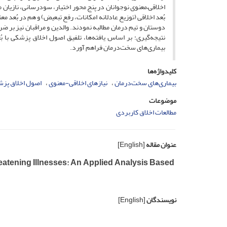
اخلاقی–معنوی نوجوانان در پنج محور اختیار، سودرسانی، نازیان
بُعد اخلاقی (توزیع عادلانه امکانات، رفع تبعیض) و هم در بُعد 
دوستان و تیم درمان مطالبه نمودند. والدین و مراقبان نیز بر 
نتیجه‌گیری: بر اساس یافته‌ها، تلفیق اصول اخلاق پزشکی با بُ
بیماری‌های سخت‌درمان فراهم آورد.
کلیدواژه‌ها
بیماری‌های سخت‌درمان
نیازهای اخلاقی-معنوی
اصول اخلاق پز
موضوعات
مطالعات اخلاق کاربردی
عنوان مقاله
[English]
reatening Illnesses: An Applied Analysis Based
نویسندگان
[English]