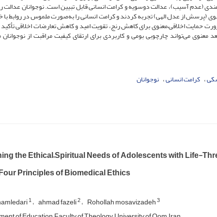
 مندی (عدم آسیب)، عدالت دوسویه و کرامت انسانی قابل تبیین است. نوجوانان عدالت را
معنوی (پرسش از عدل الهی) تجربه کردند و کرامت انسانی را به‌صورت ملموس در روابط با خ
ضرورت حمایت اخلاقی–معنوی برای کاهش رنج، تقویت امید و کاهش تعارضات اخلاقی تأکید 
عد معنوی می‌تواند چارچوبی بومی و کاربردی برای ارتقای کیفیت مراقبت از نوجوانان مب
شکی
کرامت انسانی
نوجوانان
ing the Ethical–Spiritual Needs of Adolescents with Life-Th
Four Principles of Biomedical Ethics
1
2
3
hamledari
ahmad fazeli
Rohollah mosavizadeh
ent of Education, Faculty of Theology, University of Qom, Iran