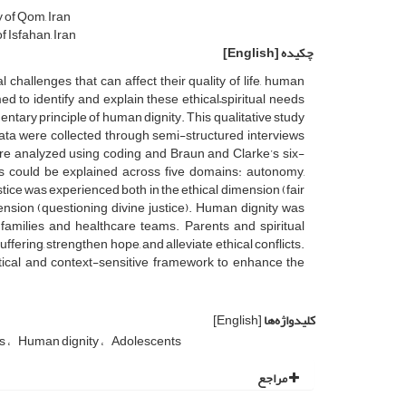
 of Qom, Iran
f Isfahan, Iran
چکیده
[English]
l challenges that can affect their quality of life, human
d to identify and explain these ethical–spiritual needs
ntary principle of human dignity. This qualitative study
ta were collected through semi-structured interviews
were analyzed using coding and Braun and Clarke’s six-
ds could be explained across five domains: autonomy,
tice was experienced both in the ethical dimension (fair
imension (questioning divine justice). Human dignity was
families and healthcare teams. Parents and spiritual
ffering, strengthen hope, and alleviate ethical conflicts.
actical and context-sensitive framework to enhance the
کلیدواژه‌ها
[English]
cs
Human dignity
Adolescents
مراجع