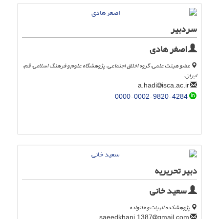
سردبیر
اصغر هادی
عضو هیئت علمی، گروه اخلاق اجتماعی، پژوهشگاه علوم و فرهنگ اسلامی، قم،
ایران.
isca.ac.ir
a.hadi
0000-0002-9820-4284
دبیر تحریریه
سعید خانی
پژوهشکده الهیات و خانواده
gmail.com
saeedkhani.1387