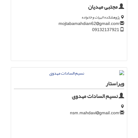
مجتبی مهدیان
پژوهشکده الهیات و خانواده
gmail.com
mojtabamahdian62
09132137921
ویراستار
نسیم السادات مهدوی
gmail.com
nsm.mahdavi