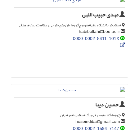
مهدی حبیب اللهی
استادیار دانشگاه باقرالعلوم ع گروه زبان های خارجی و مطالعات بین فرهنگی
bou.ac.ir
habibollahi
0000-0002-8411-101X
حسین دیبا
پژوهشگاه علوم و فرهنگ اسلامی، قم، ایران.
gmail.com
hoseindiba
0000-0002-1594-7147