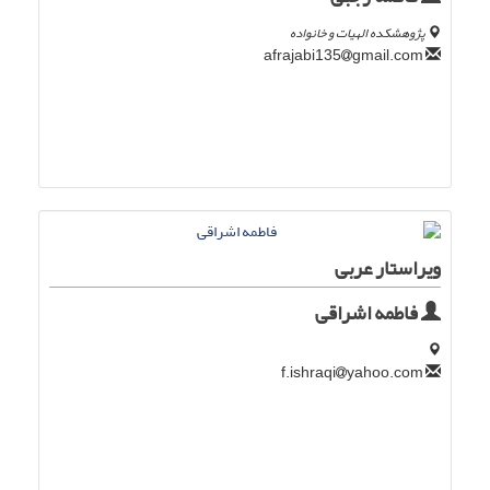
پژوهشکده الهیات و خانواده
gmail.com
afrajabi135
ویراستار عربی
فاطمه اشراقی
yahoo.com
f.ishraqi