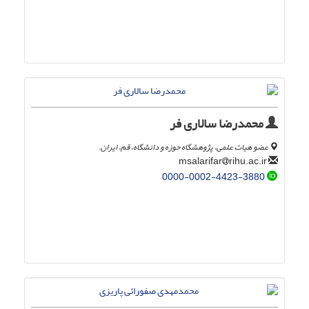
محمدرضا سالاری فر
عضو هیات علمی، پژوهشگاه حوزه و دانشگاه، قم، ایران.
rihu.ac.ir
msalarifar
0000-0002-4423-3880