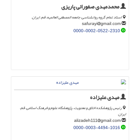
محمدمهدی صفورائی پاریزی
استاد تمام، گروه روانشناسی، جامعه المصطفی العالمیه، قم، ایران.
gmail.com
safurayi
0000-0002-0522-2310
مهدی علیزاده
رئیس پژوهشکده اخلاق و معنویت، پژوهشگاه علوم و فرهنگ اسلامی، قم،
ایران.
gmail.com
alizadeh111
0000-0003-4494-1016