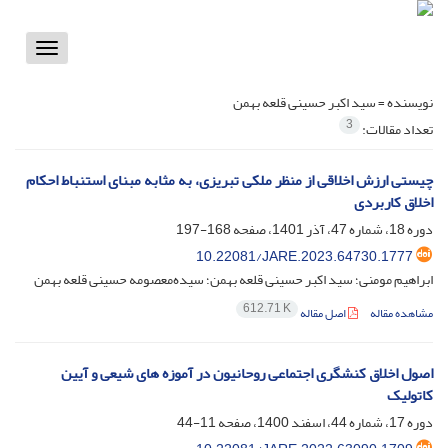
Toggle
vigation
نویسنده =
سید اکبر حسینی قلعه بهمن
3
تعداد مقالات:
چیستی ارزش اخلاقی از منظر ملکی تبریزی، به مثابه مبنای استنباط احکام
اخلاق کاربردی
دوره 18، شماره 47، آذر 1401، صفحه
168-197
10.22081/JARE.2023.64730.1777
ابراهیم مومنی؛ سید اکبر حسینی قلعه بهمن؛ سیده‌معصومه حسینی قلعه بهمن
612.71 K
مشاهده مقاله
اصل مقاله
اصول اخلاق کنشگری اجتماعی روحانیون در آموزه های شیعی و آیین
کاتولیک
دوره 17، شماره 44، اسفند 1400، صفحه
11-44