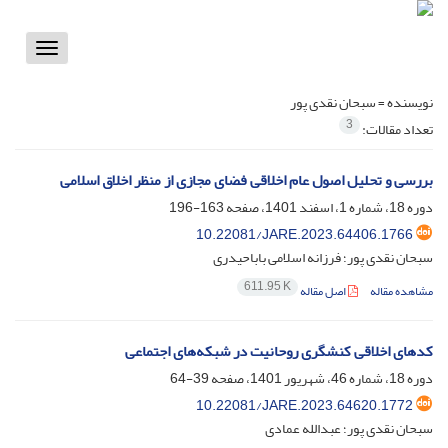
Toggle
vigation
نویسنده =
سبحان نقدی پور
3
تعداد مقالات:
بررسی و تحلیل اصول عام اخلاقی فضای مجازی از منظر اخلاق اسلامی
دوره 18، شماره 1، اسفند 1401، صفحه
163-196
10.22081/JARE.2023.64406.1766
سبحان نقدی پور؛ فرزانه اسلامی باباحیدری
611.95 K
مشاهده مقاله
اصل مقاله
کدهای اخلاقی کنشگری روحانیت در شبکه‌های اجتماعی
دوره 18، شماره 46، شهریور 1401، صفحه
39-64
10.22081/JARE.2023.64620.1772
سبحان نقدی پور؛ عبدالله عمادی