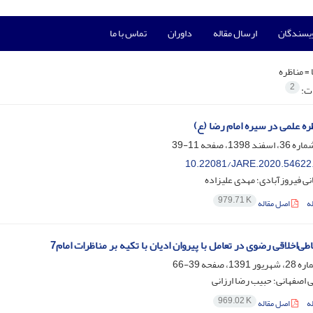
ویسندگان
ارسال مقاله
داوران
تماس با ما
 =
مناظره
2
ات:
ره علمی در سیره امام رضا (ع)
11-39
10.22081/JARE.2020.54622
ی فیروزآبادی؛ مهدی علیزاده
979.71 K
ه
اصل مقاله
ی‌اخلاقی رضوی در تعامل با پیروان ادیان با تکیه بر مناظرات امام7
39-66
ی اصفهانی؛ حبیب رضا ارزانی
969.02 K
ه
اصل مقاله