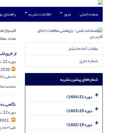
صفحه اصلی
مرور
اطلاعات نشریه
راهنمای ن
کلیدواژه‌ها
تعداد مقال
مقالات آماده انتشار
از فروپاشی
شماره جاری
دوره 21، شماره 4، بهمن 1404، صفحه
.2036
نادعلی ذکا
شماره‌های پیشین نشریه
مشاهده مقال
دوره 21 (1404)
نگاهی به 
دوره 20 (1403)
دوره 12، شماره 43، خرداد 1395، صفحه
4931.
دوره 19 (1402)
علی احمد پ