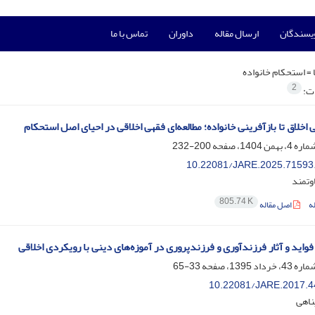
ویسندگان
ارسال مقاله
داوران
تماس با ما
 =
استحکام خانواده
2
ات:
 اخلاق تا بازآفرینی خانواده؛ مطالعه‌ای فقهی اخلاقی در احیای اصل استحکام
200-232
10.22081/JARE.2025.71593
وتمند
805.74 K
ه
اصل مقاله
فواید و آثار فرزندآوری و فرزندپروری در آموزه‌های دینی با رویکردی اخلاقی
33-65
10.22081/JARE.2017.4
ناهی