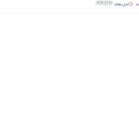
578.17 K
ه
اصل مقاله