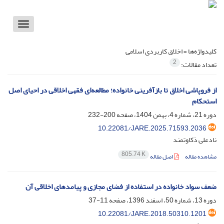
Toggle
vigation
کلیدواژه‌ها =
اخلاق کاربردی اسلامی
2
تعداد مقالات:
از فروپاشی اخلاق تا بازآفرینی خانواده؛ مطالعه‌ای فقهی اخلاقی در احیای اصل
استحکام
دوره 21، شماره 4، بهمن 1404، صفحه
200-232
10.22081/JARE.2025.71593.2036
نادعلی ذکاوتمند
805.74 K
مشاهده مقاله
اصل مقاله
ضعف سواد خانواده در استفاده از فضای مجازی و پیامدهای اخلاقی آن
دوره 13، شماره 50، اسفند 1396، صفحه
11-37
10.22081/JARE.2018.50310.1201