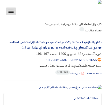
Toggle
vigation
کلیدواژه‌ها =
اخلاق اجتماعی مرتبط با محیط‌زیست
1
تعداد مقالات:
نقش اندازه و قدمت شرکت در اهتمام به رعایت اخلاق اجتماعی (مطالعه
موردی شرکت‌های پذیرفته‌شده در بورس اوراق بهادار تهران)
دوره 17، شماره 42، شهریور 1400، صفحه
167-196
10.22081/JARE.2022.61502.1656
سید حسام وقفی؛ کبری زرگر؛ زینب نوربخش حسینی
880.86 K
مشاهده مقاله
اصل مقاله
مقالات آماده انتشار