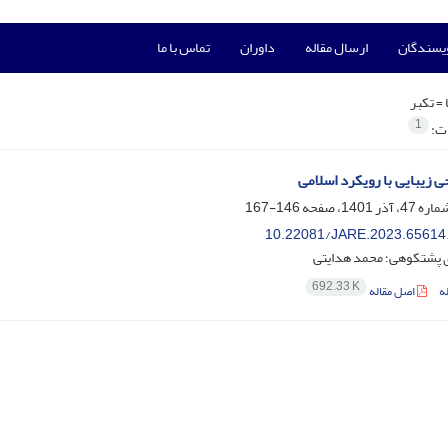
ویسندگان
ارسال مقاله
داوران
تماس با ما
 =
تکبر
1
ات:
ی زیبایی با رویکرد اسلامی
146-167
10.22081/JARE.2023.65614
 پشتکوهی؛ محمد هدایتی
692.33 K
ه
اصل مقاله